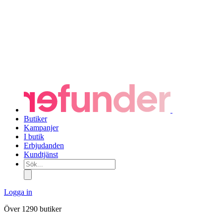
Butiker
Kampanjer
I butik
Erbjudanden
Kundtjänst
Sök...
Logga in
Över 1290 butiker