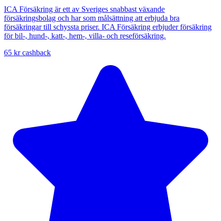
ICA Försäkring är ett av Sveriges snabbast växande
försäkringsbolag och har som målsättning att erbjuda bra
försäkringar till schyssta priser. ICA Försäkring erbjuder försäkring
för bil-, hund-, katt-, hem-, villa- och reseförsäkring.
65 kr
cashback