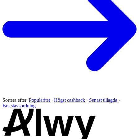
Sortera efter:
Popularitet
·
Högst cashback
·
Senast tillagda
·
Bokstavsordning