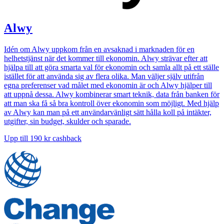
Alwy
Idén om Alwy uppkom från en avsaknad i marknaden för en
helhetstjänst när det kommer till ekonomin. Alwy strävar efter att
hjälpa till att göra smarta val för ekonomin och samla allt på ett ställe
istället för att använda sig av flera olika. Man väljer själv utifrån
egna preferenser vad målet med ekonomin är och Alwy hjälper till
att uppnå dessa. Alwy kombinerar smart teknik, data från banken för
att man ska få så bra kontroll över ekonomin som möjligt. Med hjälp
av Alwy kan man på ett användarvänligt sätt hålla koll på intäkter,
utgifter, sin budget, skulder och sparade.
Upp till
190 kr
cashback