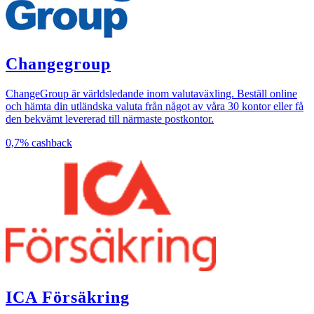
Changegroup
ChangeGroup är världsledande inom valutaväxling. Beställ online
och hämta din utländska valuta från något av våra 30 kontor eller få
den bekvämt levererad till närmaste postkontor.
0,7%
cashback
ICA Försäkring