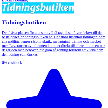
Bokstavsordning
Tidningsbutiken
Den bästa platsen för alla som vill få tag på sin favoritlektyr till det
bästa priset, är tidningsbutiken.se. Här finns tusentals tidningar inom
alla möjliga genrer såsom teknik, matlagning, träning och mycket
mer. Leveransen av tidningen kommer direkt till dörren inom ett par
dagar och man behöver inte göra någonting förutom att klicka hem
den tidning som önskas.
6%
cashback