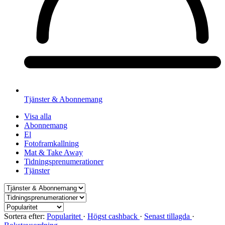
Tjänster & Abonnemang
Visa alla
Abonnemang
El
Fotoframkallning
Mat & Take Away
Tidningsprenumerationer
Tjänster
Sortera efter:
Popularitet
·
Högst cashback
·
Senast tillagda
·