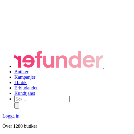
Butiker
Kampanjer
I butik
Erbjudanden
Kundtjänst
Sök...
Logga in
Över 1280 butiker