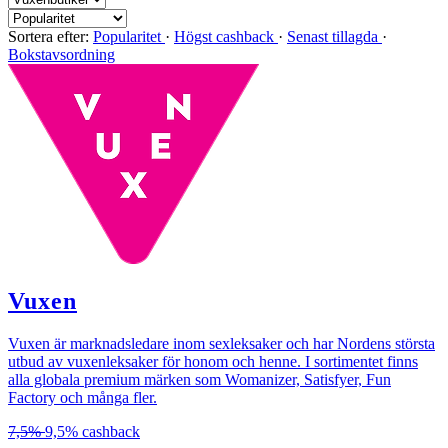
Sortera efter:
Popularitet
·
Högst cashback
·
Senast tillagda
·
Bokstavsordning
Vuxen
Vuxen är marknadsledare inom sexleksaker och har Nordens största
utbud av vuxenleksaker för honom och henne. I sortimentet finns
alla globala premium märken som Womanizer, Satisfyer, Fun
Factory och många fler.
7,5%
9,5%
cashback