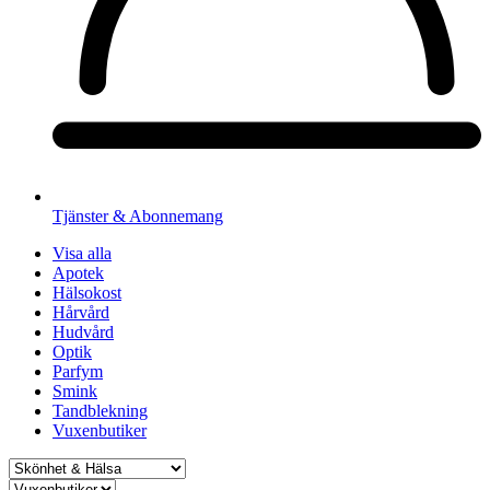
Tjänster & Abonnemang
Visa alla
Apotek
Hälsokost
Hårvård
Hudvård
Optik
Parfym
Smink
Tandblekning
Vuxenbutiker