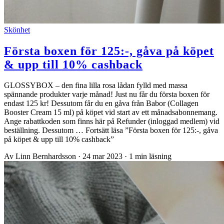
Skönhet
Första boxen för 125:-, gåva på köpet
& upp till 10% cashback
GLOSSYBOX – den fina lilla rosa lådan fylld med massa
spännande produkter varje månad! Just nu får du första boxen för
endast 125 kr! Dessutom får du en gåva från Babor (Collagen
Booster Cream 15 ml) på köpet vid start av ett månadsabonnemang.
Ange rabattkoden som finns här på Refunder (inloggad medlem) vid
beställning. Dessutom … Fortsätt läsa ”Första boxen för 125:-, gåva
på köpet & upp till 10% cashback”
Av Linn Bernhardsson
·
24 mar 2023
·
1 min läsning