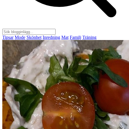
Tipsar
Mode
Skönhet
Inredning
Mat
Familj
Träning