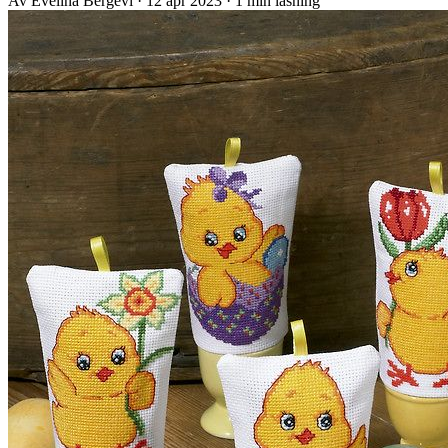
Av Evelina Bergevi
·
12 apr 2023
·
1 min läsning