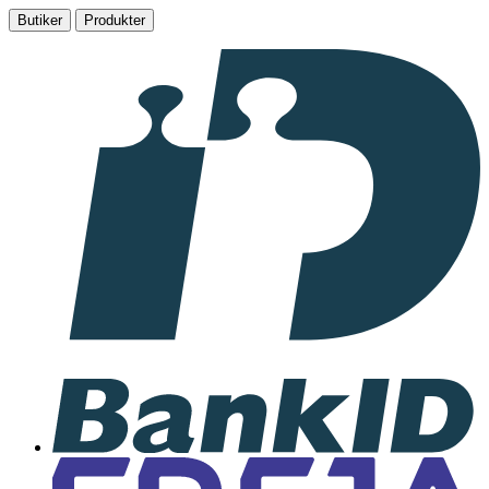
Butiker
Produkter
I
samarbete
med