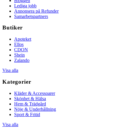
Bloggen
Lediga jobb
Annonsera på Refunder
Samarbetspartners
Butiker
Apoteket
Ellos
CDON
Shein
Zalando
Visa alla
Kategorier
Kläder & Accessoarer
Skönhet & Hälsa
Hem & Trädgård
Nöje & Underhållning
Sport & Fritid
Visa alla