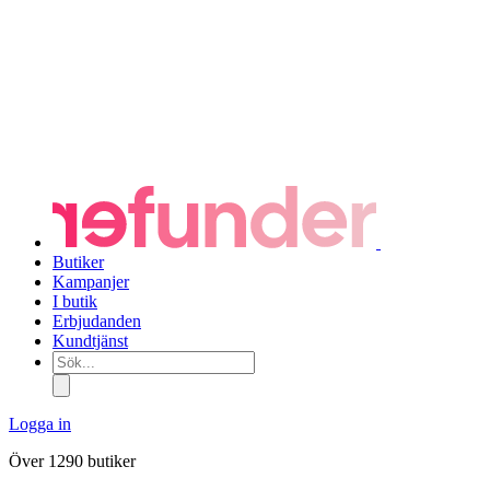
Butiker
Kampanjer
I butik
Erbjudanden
Kundtjänst
Sök...
Logga in
Över 1290 butiker