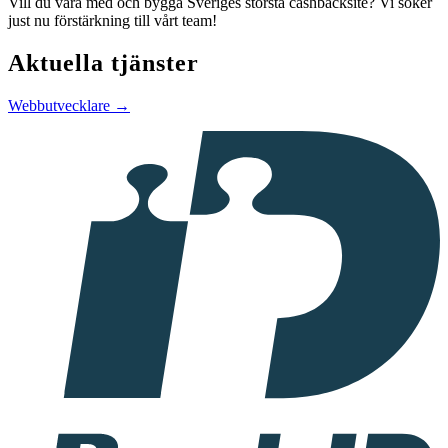
Vill du vara med och bygga Sveriges största cashbacksite? Vi söker
just nu förstärkning till vårt team!
Aktuella tjänster
Webbutvecklare →
I
samarbete
med