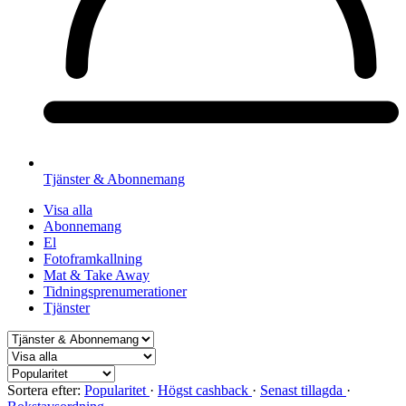
Tjänster & Abonnemang
Visa alla
Abonnemang
El
Fotoframkallning
Mat & Take Away
Tidningsprenumerationer
Tjänster
Sortera efter:
Popularitet
·
Högst cashback
·
Senast tillagda
·