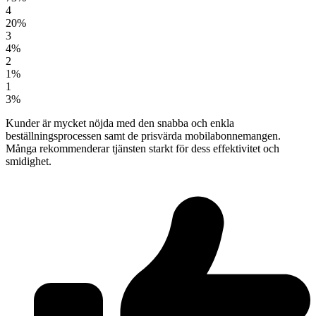
4
20%
3
4%
2
1%
1
3%
Kunder är mycket nöjda med den snabba och enkla
beställningsprocessen samt de prisvärda mobilabonnemangen.
Många rekommenderar tjänsten starkt för dess effektivitet och
smidighet.