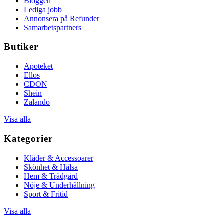
Bloggen
Lediga jobb
Annonsera på Refunder
Samarbetspartners
Butiker
Apoteket
Ellos
CDON
Shein
Zalando
Visa alla
Kategorier
Kläder & Accessoarer
Skönhet & Hälsa
Hem & Trädgård
Nöje & Underhållning
Sport & Fritid
Visa alla