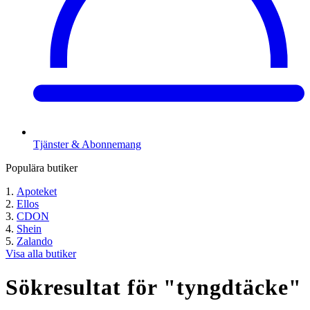
Tjänster & Abonnemang
Populära butiker
Apoteket
Ellos
CDON
Shein
Zalando
Visa alla butiker
Sökresultat för "
tyngdtäcke
"