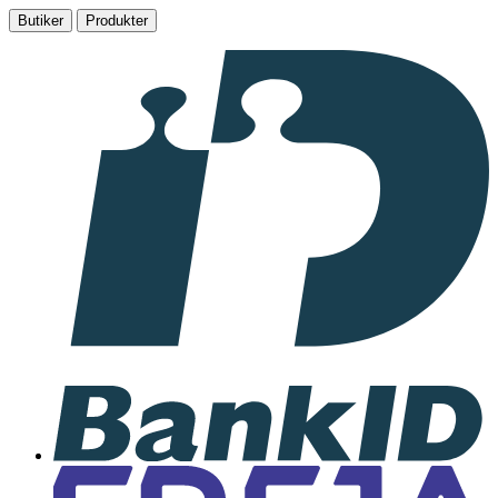
Butiker
Produkter
I
samarbete
med