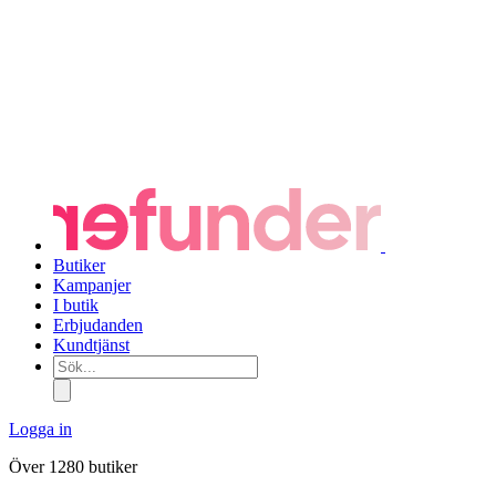
Butiker
Kampanjer
I butik
Erbjudanden
Kundtjänst
Sök...
Logga in
Över 1280 butiker