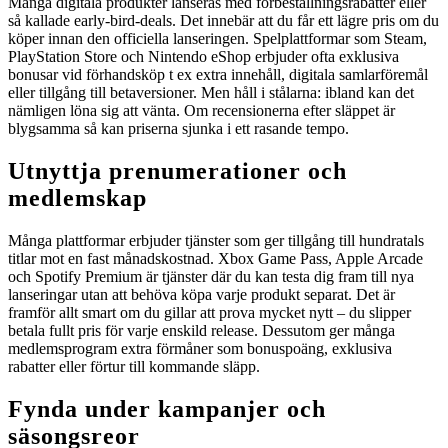
Många digitala produkter lanseras med förbeställningsrabatter eller
så kallade early-bird-deals. Det innebär att du får ett lägre pris om du
köper innan den officiella lanseringen. Spelplattformar som Steam,
PlayStation Store och Nintendo eShop erbjuder ofta exklusiva
bonusar vid förhandsköp t ex extra innehåll, digitala samlarföremål
eller tillgång till betaversioner. Men håll i stålarna: ibland kan det
nämligen löna sig att vänta. Om recensionerna efter släppet är
blygsamma så kan priserna sjunka i ett rasande tempo.
Utnyttja prenumerationer och
medlemskap
Många plattformar erbjuder tjänster som ger tillgång till hundratals
titlar mot en fast månadskostnad. Xbox Game Pass, Apple Arcade
och Spotify Premium är tjänster där du kan testa dig fram till nya
lanseringar utan att behöva köpa varje produkt separat. Det är
framför allt smart om du gillar att prova mycket nytt – du slipper
betala fullt pris för varje enskild release. Dessutom ger många
medlemsprogram extra förmåner som bonuspoäng, exklusiva
rabatter eller förtur till kommande släpp.
Fynda under kampanjer och
säsongsreor