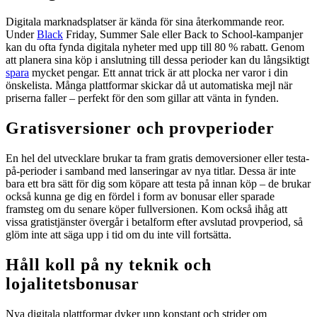
Digitala marknadsplatser är kända för sina återkommande reor.
Under
Black
Friday, Summer Sale eller Back to School-kampanjer
kan du ofta fynda digitala nyheter med upp till 80 % rabatt. Genom
att planera sina köp i anslutning till dessa perioder kan du långsiktigt
spara
mycket pengar. Ett annat trick är att plocka ner varor i din
önskelista. Många plattformar skickar då ut automatiska mejl när
priserna faller – perfekt för den som gillar att vänta in fynden.
Gratisversioner och provperioder
En hel del utvecklare brukar ta fram gratis demoversioner eller testa-
på-perioder i samband med lanseringar av nya titlar. Dessa är inte
bara ett bra sätt för dig som köpare att testa på innan köp – de brukar
också kunna ge dig en fördel i form av bonusar eller sparade
framsteg om du senare köper fullversionen. Kom också ihåg att
vissa gratistjänster övergår i betalform efter avslutad provperiod, så
glöm inte att säga upp i tid om du inte vill fortsätta.
Håll koll på ny teknik och
lojalitetsbonusar
Nya digitala plattformar dyker upp konstant och strider om