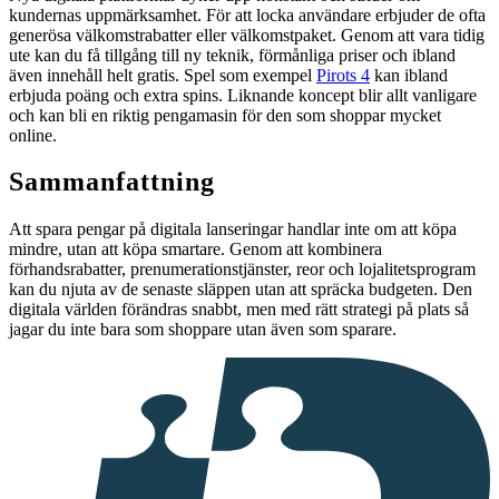
kundernas uppmärksamhet. För att locka användare erbjuder de ofta
generösa välkomstrabatter eller välkomstpaket. Genom att vara tidig
ute kan du få tillgång till ny teknik, förmånliga priser och ibland
även innehåll helt gratis. Spel som exempel
Pirots 4
kan ibland
erbjuda poäng och extra spins. Liknande koncept blir allt vanligare
och kan bli en riktig pengamasin för den som shoppar mycket
online.
Sammanfattning
Att spara pengar på digitala lanseringar handlar inte om att köpa
mindre, utan att köpa smartare. Genom att kombinera
förhandsrabatter, prenumerationstjänster, reor och lojalitetsprogram
kan du njuta av de senaste släppen utan att spräcka budgeten. Den
digitala världen förändras snabbt, men med rätt strategi på plats så
jagar du inte bara som shoppare utan även som sparare.
I
samarbete
med