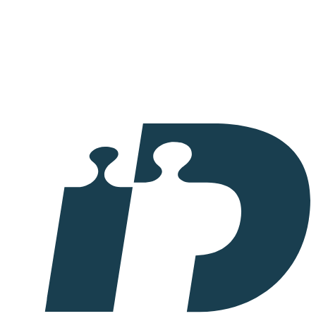
I
samarbete
med