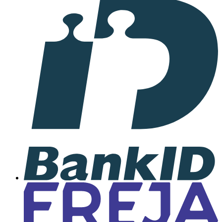
I
samarbete
med