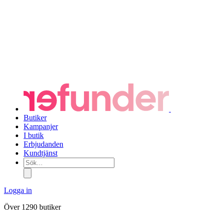
Butiker
Kampanjer
I butik
Erbjudanden
Kundtjänst
Sök...
Logga in
Över 1290 butiker