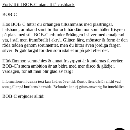
Fortsätt till BOB-C utan att få cashback
BOB-C
Hos BOB-C hittar du örhängen tillsammans med plastringar,
halsband, armband samt brillor och hårklämmor som håller frisyren
på plats med stil. BOB-C erbjuder örhängen i silver med emaljerad
yta, i stål men framförallt i akryl. Glitter, färg, mönster & form är den
röda tråden genom sortimentet, men du hittar även jordiga färger,
silver- & guldfärgat för den som istället är på jakt efter det.
Hårklämmor, scrunchies & annat frisyrpynt är kundernas favoriter.
BOB-C´s stora ambition är att bidra med mer disco & glädje i
vardagen, för att man blir glad av färg!
Informationen i denna text kan ändras över tid. Kontrollera därför alltid vad
som gäller på butikens hemsida. Refunder kan ej göras ansvarig för innehållet.
BOB-C erbjuder alltid: