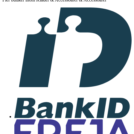
I
samarbete
med