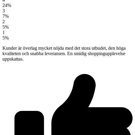
24%
3
7%
2
5%
1
5%
Kunder är överlag mycket nöjda med det stora utbudet, den höga
kvaliteten och snabba leveransen. En smidig shoppingupplevelse
uppskattas.