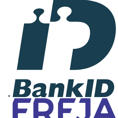
I
samarbete
med