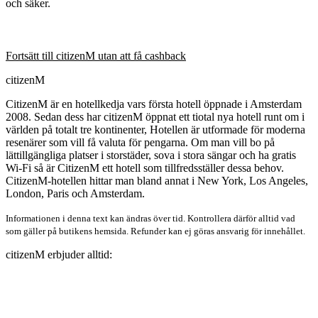
och säker.
Fortsätt till citizenM utan att få cashback
citizenM
CitizenM är en hotellkedja vars första hotell öppnade i Amsterdam
2008. Sedan dess har citizenM öppnat ett tiotal nya hotell runt om i
världen på totalt tre kontinenter, Hotellen är utformade för moderna
resenärer som vill få valuta för pengarna. Om man vill bo på
lättillgängliga platser i storstäder, sova i stora sängar och ha gratis
Wi-Fi så är CitizenM ett hotell som tillfredsställer dessa behov.
CitizenM-hotellen hittar man bland annat i New York, Los Angeles,
London, Paris och Amsterdam.
Informationen i denna text kan ändras över tid. Kontrollera därför alltid vad
som gäller på butikens hemsida. Refunder kan ej göras ansvarig för innehållet.
citizenM erbjuder alltid: