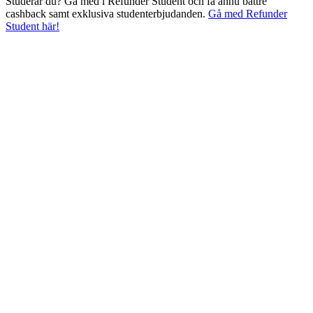
Studerar du? Gå med i Refunder Student och få ännu bättre
cashback samt exklusiva studenterbjudanden.
Gå med Refunder
Student här!