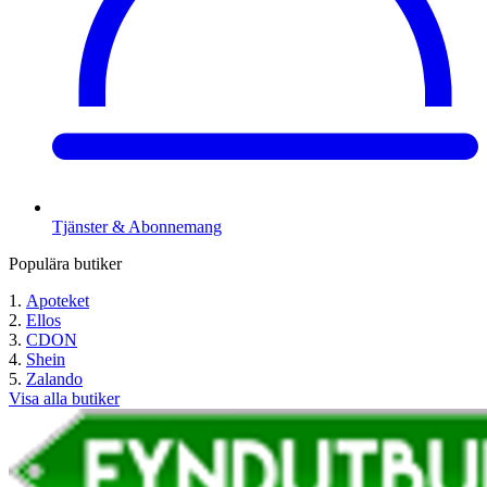
Tjänster & Abonnemang
Populära butiker
Apoteket
Ellos
CDON
Shein
Zalando
Visa alla butiker