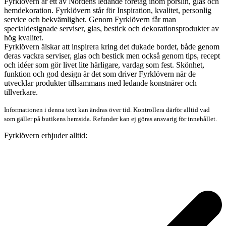
Fyrklövern är ett av Nordens ledande företag inom porslin, glas och
hemdekoration. Fyrklövern står för Inspiration, kvalitet, personlig
service och bekvämlighet. Genom Fyrklövern får man
specialdesignade serviser, glas, bestick och dekorationsprodukter av
hög kvalitet.
Fyrklövern älskar att inspirera kring det dukade bordet, både genom
deras vackra serviser, glas och bestick men också genom tips, recept
och idéer som gör livet lite härligare, vardag som fest. Skönhet,
funktion och god design är det som driver Fyrklövern när de
utvecklar produkter tillsammans med ledande konstnärer och
tillverkare.
Informationen i denna text kan ändras över tid. Kontrollera därför alltid vad
som gäller på butikens hemsida. Refunder kan ej göras ansvarig för innehållet.
Fyrklövern erbjuder alltid: