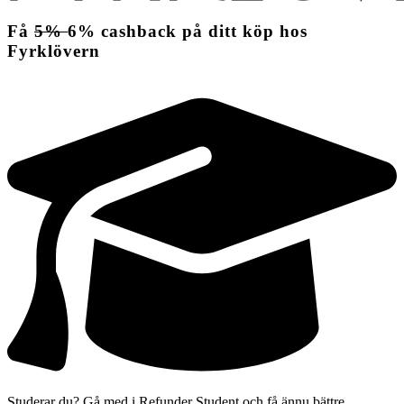
Få
5%
6%
cashback
på ditt köp hos
Fyrklövern
Studerar du? Gå med i Refunder Student och få ännu bättre