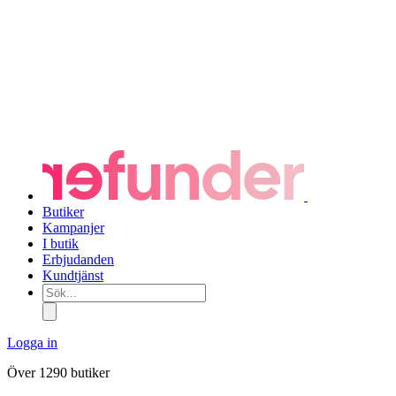
Butiker
Kampanjer
I butik
Erbjudanden
Kundtjänst
Sök...
Logga in
Över 1290 butiker