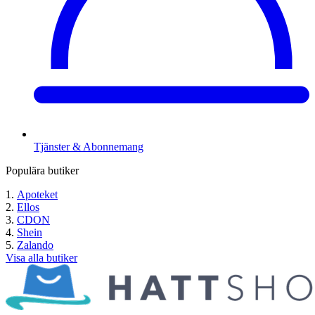
Tjänster & Abonnemang
Populära butiker
Apoteket
Ellos
CDON
Shein
Zalando
Visa alla butiker