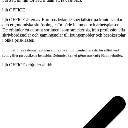
Fortsätt till hjh OFFICE utan att få cashback
hjh OFFICE
hjh OFFICE är en av Europas ledande specialister på kontorsstolar
och ergonomiska sittlösningar för både hemmet och arbetsplatsen.
De erbjuder ett enormt sortiment som sträcker sig från professionella
skrivbordsstolar och gamingstolar till loungemöbler och besöksstolar
i olika prisklasser.
Informationen i denna text kan ändras över tid. Kontrollera därför alltid vad
som gäller på butikens hemsida. Refunder kan ej göras ansvarig för innehållet.
hjh OFFICE erbjuder alltid: