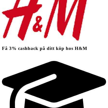
Få
3%
cashback
på ditt köp hos H&M