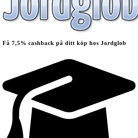
Få
7,5%
cashback
på ditt köp hos Jordglob