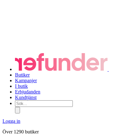
Butiker
Kampanjer
I butik
Erbjudanden
Kundtjänst
Sök...
Logga in
Över 1290 butiker