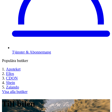
Tjänster & Abonnemang
Populära butiker
Apoteket
Ellos
CDON
Shein
Zalando
Visa alla butiker
Till bilen