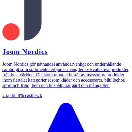
Joom Nordics
Joom Nordics gör näthandel användarvänligt och underhållande
samtidigt som sortimentet erbjuder mängder av kvalitativa produkter
från hela världen. Det stora utbudet består av massor av produkter
inom flertalet kategorier såsom kläder och accessoarer, biltillbehör,
sport och fritid, hem och hushåll, trädgård och många fler.
Upp till
8%
cashback