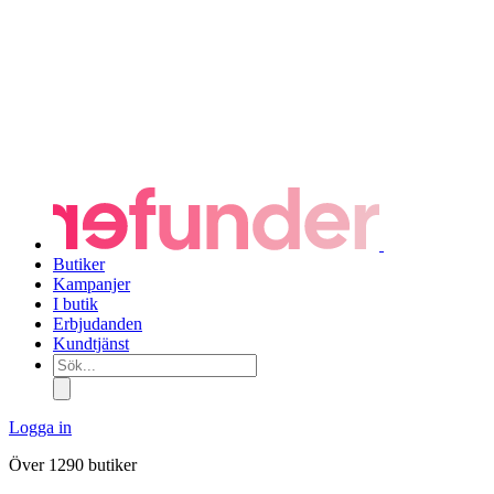
Butiker
Kampanjer
I butik
Erbjudanden
Kundtjänst
Sök...
Logga in
Över 1290 butiker