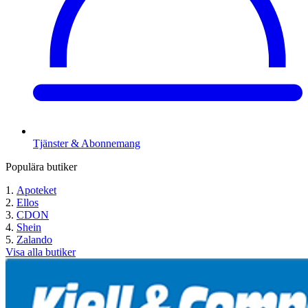
Tjänster & Abonnemang
Populära butiker
Apoteket
Ellos
CDON
Shein
Zalando
Visa alla butiker