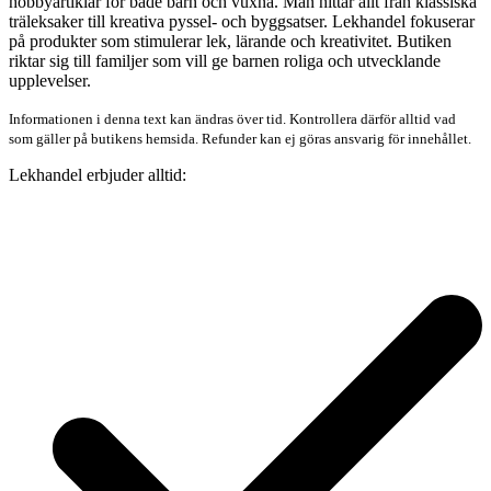
hobbyartiklar för både barn och vuxna. Man hittar allt från klassiska
träleksaker till kreativa pyssel- och byggsatser. Lekhandel fokuserar
på produkter som stimulerar lek, lärande och kreativitet. Butiken
riktar sig till familjer som vill ge barnen roliga och utvecklande
upplevelser.
Informationen i denna text kan ändras över tid. Kontrollera därför alltid vad
som gäller på butikens hemsida. Refunder kan ej göras ansvarig för innehållet.
Lekhandel erbjuder alltid: