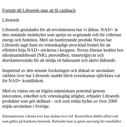
Fortsätt till Lifeseeds utan att få cashback
Lifeseeds
Lifeseeds grundades för att revolutionera hur vi åldras. NAD+ är
den omtalade molekylen som spelar en avgörande roll för cellernas
energi och funktion. Med sin banbrytande produkt Nexus har
Lifeseeds tagit fram en vetenskapligt utvecklad formel för att
effektivt höja NAD+-nivåerna i kroppen. Nexus förenar kraften hos
nikotinamidribosid (NR), pterostilben, trimetylglycin och
druvkärneextrakt för att stödja ett hälsosamt och aktivt åldrande.
Inspirerad av den senaste forskningen och älskad av användare
världen över har Lifeseeds snabbt blivit svenskarnas självklara val
för NAD+ kosttillskott.
Med en vision om att frigöra människans potential genom
innovation, enkelhet och vetenskaplig ärlighet, erbjuder Lifeseeds
produkter som gör skillnad – och som redan hyllas av över 2000
nöjda användare i Sverige.
Informationen i denna text kan ändras över tid. Kontrollera därför alltid vad
som gäller på butikens hemsida. Refunder kan ej göras ansvarig för innehållet.