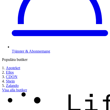
Tjänster & Abonnemang
Populära butiker
Apoteket
Ellos
CDON
Shein
Zalando
Visa alla butiker