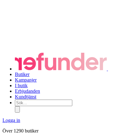
Butiker
Kampanjer
I butik
Erbjudanden
Kundtjänst
Sök...
Logga in
Över 1290 butiker