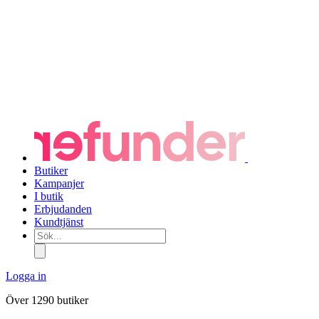
Butiker
Kampanjer
I butik
Erbjudanden
Kundtjänst
Sök...
Logga in
Över 1290 butiker