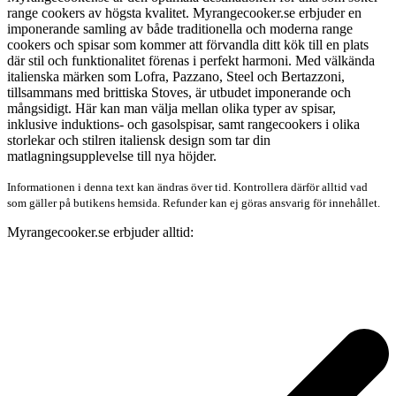
range cookers av högsta kvalitet. Myrangecooker.se erbjuder en
imponerande samling av både traditionella och moderna range
cookers och spisar som kommer att förvandla ditt kök till en plats
där stil och funktionalitet förenas i perfekt harmoni. Med välkända
italienska märken som Lofra, Pazzano, Steel och Bertazzoni,
tillsammans med brittiska Stoves, är utbudet imponerande och
mångsidigt. Här kan man välja mellan olika typer av spisar,
inklusive induktions- och gasolspisar, samt rangecookers i olika
storlekar och stilren italiensk design som tar din
matlagningsupplevelse till nya höjder.
Informationen i denna text kan ändras över tid. Kontrollera därför alltid vad
som gäller på butikens hemsida. Refunder kan ej göras ansvarig för innehållet.
Myrangecooker.se erbjuder alltid: