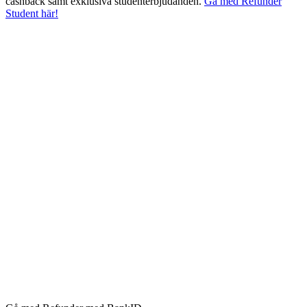
cashback samt exklusiva studenterbjudanden.
Gå med Refunder
Student här!