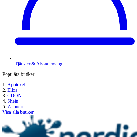
Tjänster & Abonnemang
Populära butiker
Apoteket
Ellos
CDON
Shein
Zalando
Visa alla butiker