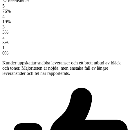
37 recensioner
5
76%
4
19%
3
3%
2
3%
1
0%
Kunder uppskattar snabba leveranser och ett brett utbud av bläck
och toner. Majoriteten är nöjda, men enstaka fall av längre
leveranstider och fel har rapporterats.