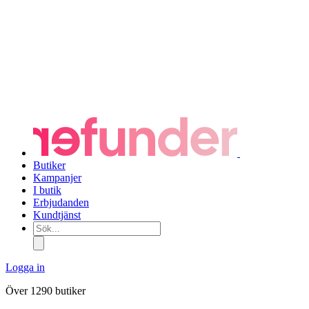
Butiker
Kampanjer
I butik
Erbjudanden
Kundtjänst
Sök...
Logga in
Över 1290 butiker