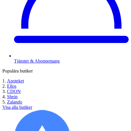
Tjänster & Abonnemang
Populära butiker
Apoteket
Ellos
CDON
Shein
Zalando
Visa alla butiker