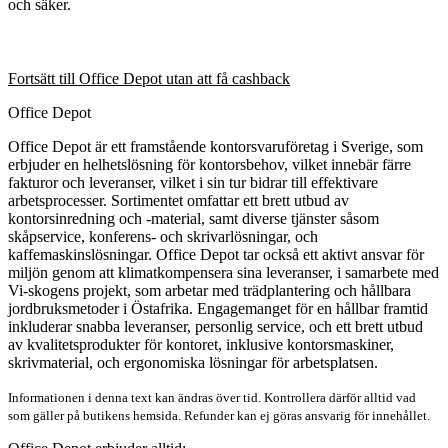
och säker.
Fortsätt till Office Depot utan att få cashback
Office Depot
Office Depot är ett framstående kontorsvaruföretag i Sverige, som
erbjuder en helhetslösning för kontorsbehov, vilket innebär färre
fakturor och leveranser, vilket i sin tur bidrar till effektivare
arbetsprocesser. Sortimentet omfattar ett brett utbud av
kontorsinredning och -material, samt diverse tjänster såsom
skåpservice, konferens- och skrivarlösningar, och
kaffemaskinslösningar. Office Depot tar också ett aktivt ansvar för
miljön genom att klimatkompensera sina leveranser, i samarbete med
Vi-skogens projekt, som arbetar med trädplantering och hållbara
jordbruksmetoder i Östafrika. Engagemanget för en hållbar framtid
inkluderar snabba leveranser, personlig service, och ett brett utbud
av kvalitetsprodukter för kontoret, inklusive kontorsmaskiner,
skrivmaterial, och ergonomiska lösningar för arbetsplatsen.
Informationen i denna text kan ändras över tid. Kontrollera därför alltid vad
som gäller på butikens hemsida. Refunder kan ej göras ansvarig för innehållet.