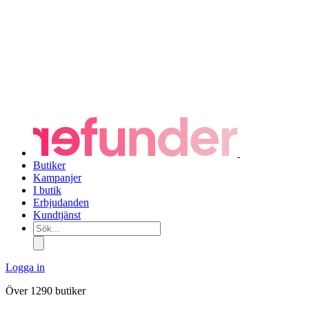
Butiker
Kampanjer
I butik
Erbjudanden
Kundtjänst
Sök...
Logga in
Över 1290 butiker