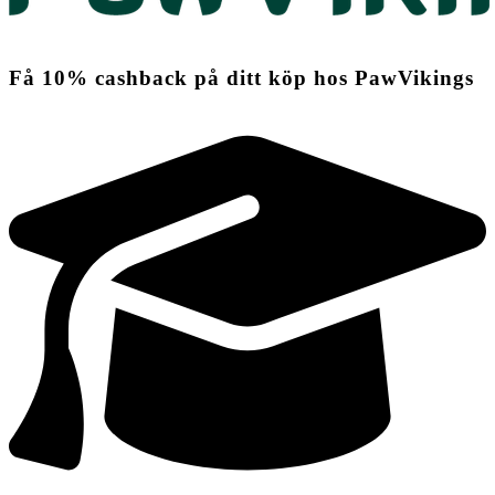
Få
10%
cashback
på ditt köp hos PawVikings