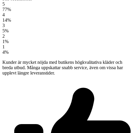
5
77%
4
14%
3
5%
2
1%
1
4%
Kunder är mycket nöjda med butikens högkvalitativa kläder och
breda utbud. Många uppskattar snabb service, även om vissa har
upplevt längre leveranstider.