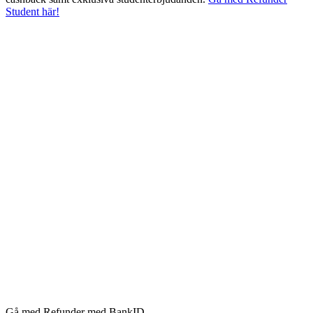
Student här!
Gå med Refunder med BankID