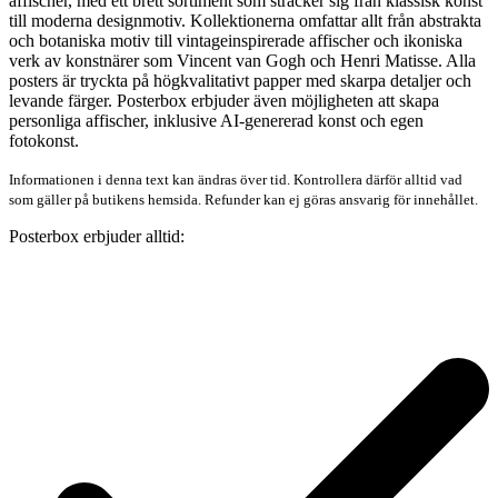
affischer, med ett brett sortiment som sträcker sig från klassisk konst
till moderna designmotiv. Kollektionerna omfattar allt från abstrakta
och botaniska motiv till vintageinspirerade affischer och ikoniska
verk av konstnärer som Vincent van Gogh och Henri Matisse. ​Alla
posters är tryckta på högkvalitativt papper med skarpa detaljer och
levande färger. Posterbox erbjuder även möjligheten att skapa
personliga affischer, inklusive AI-genererad konst och egen
fotokonst.
Informationen i denna text kan ändras över tid. Kontrollera därför alltid vad
som gäller på butikens hemsida. Refunder kan ej göras ansvarig för innehållet.
Posterbox erbjuder alltid: