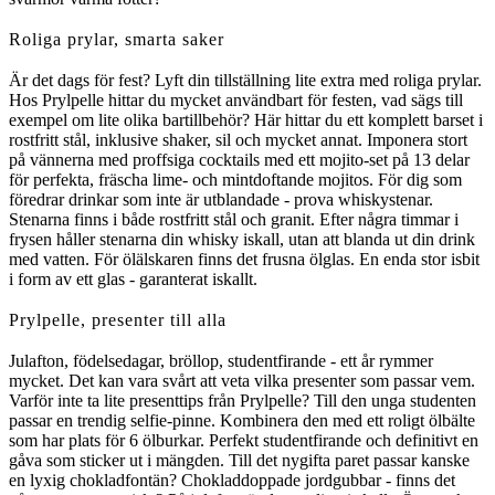
Roliga prylar, smarta saker
Är det dags för fest? Lyft din tillställning lite extra med roliga prylar.
Hos Prylpelle hittar du mycket användbart för festen, vad sägs till
exempel om lite olika bartillbehör? Här hittar du ett komplett barset i
rostfritt stål, inklusive shaker, sil och mycket annat. Imponera stort
på vännerna med proffsiga cocktails med ett mojito-set på 13 delar
för perfekta, fräscha lime- och mintdoftande mojitos. För dig som
föredrar drinkar som inte är utblandade - prova whiskystenar.
Stenarna finns i både rostfritt stål och granit. Efter några timmar i
frysen håller stenarna din whisky iskall, utan att blanda ut din drink
med vatten. För ölälskaren finns det frusna ölglas. En enda stor isbit
i form av ett glas - garanterat iskallt.
Prylpelle, presenter till alla
Julafton, födelsedagar, bröllop, studentfirande - ett år rymmer
mycket. Det kan vara svårt att veta vilka presenter som passar vem.
Varför inte ta lite presenttips från Prylpelle? Till den unga studenten
passar en trendig selfie-pinne. Kombinera den med ett roligt ölbälte
som har plats för 6 ölburkar. Perfekt studentfirande och definitivt en
gåva som sticker ut i mängden. Till det nygifta paret passar kanske
en lyxig chokladfontän? Chokladdoppade jordgubbar - finns det