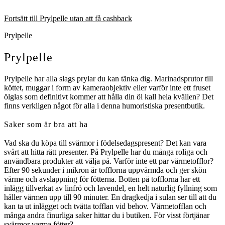
Fortsätt till Prylpelle utan att få cashback
Prylpelle
Prylpelle
Prylpelle har alla slags prylar du kan tänka dig. Marinadsprutor till
köttet, muggar i form av kameraobjektiv eller varför inte ett fruset
ölglas som definitivt kommer att hålla din öl kall hela kvällen? Det
finns verkligen något för alla i denna humoristiska presentbutik.
Saker som är bra att ha
Vad ska du köpa till svärmor i födelsedagspresent? Det kan vara
svårt att hitta rätt presenter. På Prylpelle har du många roliga och
användbara produkter att välja på. Varför inte ett par värmetofflor?
Efter 90 sekunder i mikron är tofflorna uppvärmda och ger skön
värme och avslappning för fötterna. Botten på tofflorna har ett
inlägg tillverkat av linfrö och lavendel, en helt naturlig fyllning som
håller värmen upp till 90 minuter. En dragkedja i sulan ser till att du
kan ta ut inlägget och tvätta tofflan vid behov. Värmetofflan och
många andra finurliga saker hittar du i butiken. För visst förtjänar
svärmor varma fötter?