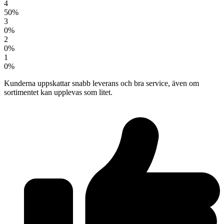
4
50%
3
0%
2
0%
1
0%
Kunderna uppskattar snabb leverans och bra service, även om
sortimentet kan upplevas som litet.