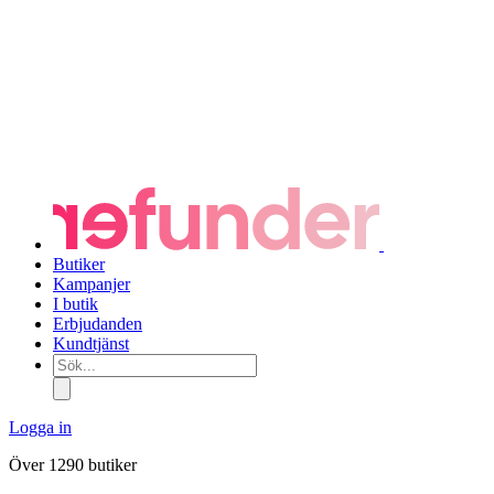
Butiker
Kampanjer
I butik
Erbjudanden
Kundtjänst
Sök...
Logga in
Över 1290 butiker